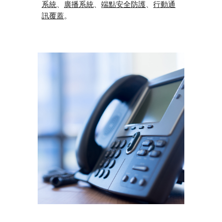
系統
、
廣播系統
、
端點安全防護
、
行動通
訊覆蓋
。