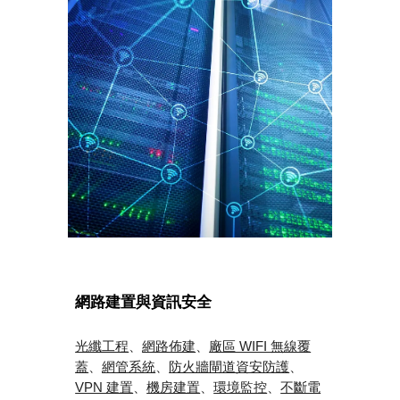
網路建置與資訊安全
光纖工程
、
網路佈建
、
廠區 WIFI 無線覆
蓋
、
網管系統
、
防火牆閘道資安防護
、
VPN 建置
、
機房建置
、
環境監控
、
不斷電