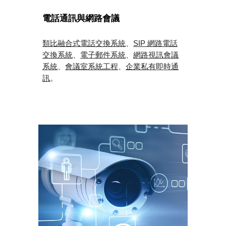
電話通訊與網路會議
類比融合式電話交換系統
、
SIP 網路電話
交換系統
、
電子郵件系統
、
網路視訊會議
、
企業私有即時通
系統
、
會議室系統工程
訊
。