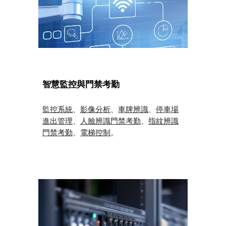
智慧監控與門禁考勤
監控系統
、
影像分析
、
車牌辨識
、
停車場
進出管理
、
人臉辨識門禁考勤
、
指紋辨識
門禁考勤
、
電梯控制
。